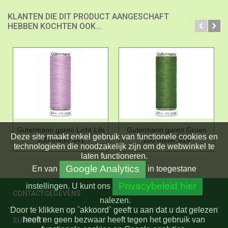
KLANTEN DIE DIT PRODUCT AANGESCHAFT
HEBBEN KOCHTEN OOK...
Gutermann garen Licht Lila
Gutermann garen Groen
Deze site maakt enkel gebruik van functionele cookies en
200 meter 441
200 meter 919
technologieën die noodzakelijk zijn om de webwinkel te
laten functioneren.
Google Analytics
En
van
in toegestane
Privacybeleid hier
instellingen.
U kunt ons
CONTACTGEGEVENS
nalezen.
Door te klikken op `akkoord` geeft u aan dat u dat gelezen
heeft en geen bezwaar heeft tegen het gebruik van
SUPPORT