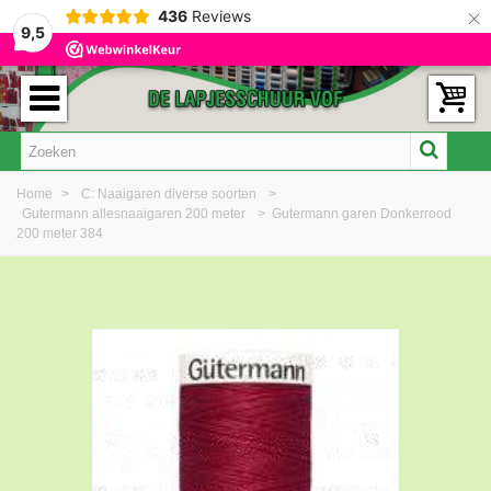
×
436
Reviews
9,5
Home
>
C: Naaigaren diverse soorten
>
Gutermann allesnaaigaren 200 meter
>
Gutermann garen Donkerrood
200 meter 384