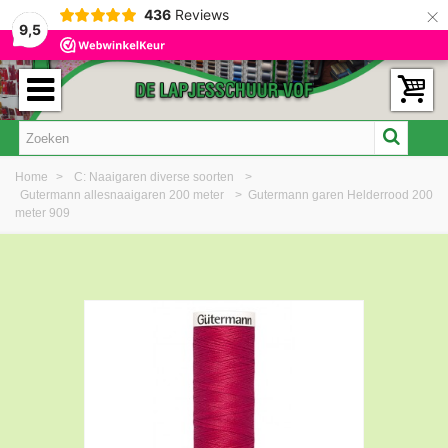
×
436
Reviews
9,5
Home
>
C: Naaigaren diverse soorten
>
Gutermann allesnaaigaren 200 meter
>
Gutermann garen Helderrood 200
meter 909