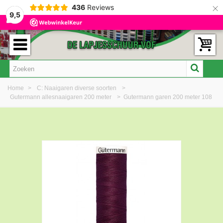
×
436
Reviews
9,5
Home
>
C: Naaigaren diverse soorten
>
Gutermann allesnaaigaren 200 meter
>
Gutermann garen 200 meter 108