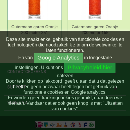
Gutermann garen Oranje
Gutermann garen Oranje
200 meter 351
200 meter 155
Deze site maakt enkel gebruik van functionele cookies en
technologieën die noodzakelijk zijn om de webwinkel te
laten functioneren.
Google Analytics
En
van
in toegestane
Privacybeleid hier
instellingen.
U kunt ons
CONTACTGEGEVENS
nalezen.
Door te klikken op `akkoord` geeft u aan dat u dat gelezen
heeft en geen bezwaar heeft tegen het gebruik van
SUPPORT
functionele cookies en Google analytics.
Er worden geen trackingcookies gebruikt, daar doen we
VOLG ONS
niet aan. Vandaar dat er ook geen knop is met "Uitzetten
van cookies".