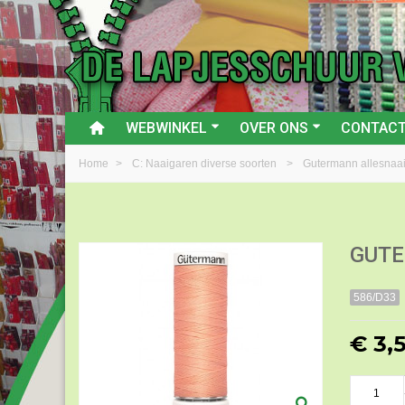
WEBWINKEL
OVER ONS
CONTAC
Home
>
C: Naaigaren diverse soorten
>
Gutermann allesnaa
GUTE
586/D33
€ 3,