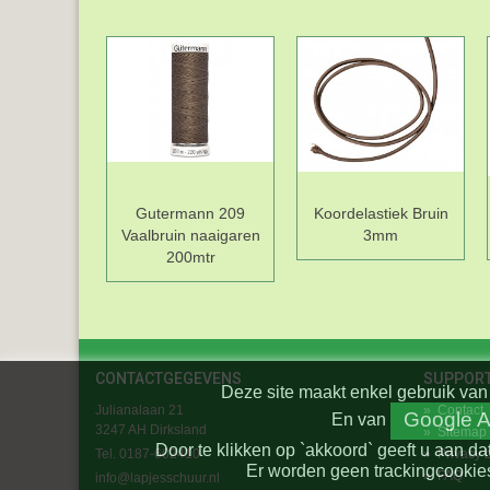
Gutermann 209
Koordelastiek Bruin
Vaalbruin naaigaren
3mm
200mtr
CONTACTGEGEVENS
SUPPOR
Deze site maakt enkel gebruik van 
Julianalaan 21
»
Contact
Google A
En
van
3247 AH Dirksland
»
Sitemap
Door te klikken op `akkoord` geeft u aan da
Tel. 0187-602410
»
Privacy 
Er worden geen trackingcookies
»
FAQ
info@lapjesschuur.nl