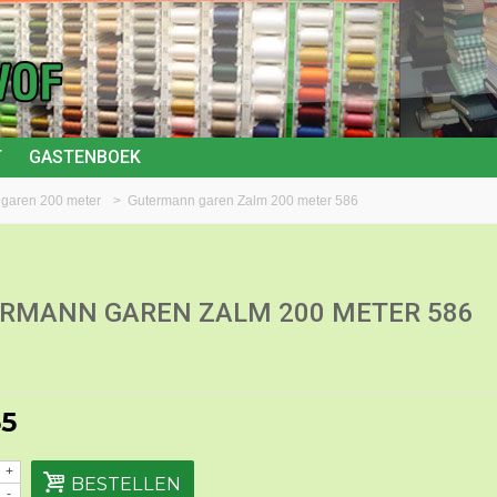
T
GASTENBOEK
igaren 200 meter
>
Gutermann garen Zalm 200 meter 586
RMANN GAREN ZALM 200 METER 586
55
+
BESTELLEN
-