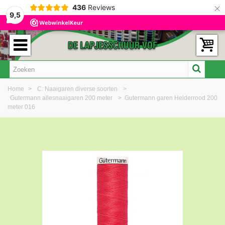
×
436
Reviews
9,5
Home
>
C: Naaigaren diverse soorten
>
Gutermann allesnaaigaren 200 meter
>
Gutermann garen Helderrood 200
meter 016