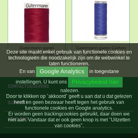
Gutermann garen
Gutermann garen Carbon
Deze site maakt enkel gebruik van functionele cookies en
Donkerrood 200 meter 384
200 meter 203
technologieën die noodzakelijk zijn om de webwinkel te
laten functioneren.
Google Analytics
En
van
in toegestane
Privacybeleid hier
instellingen.
U kunt ons
CONTACTGEGEVENS
nalezen.
Door te klikken op `akkoord` geeft u aan dat u dat gelezen
heeft en geen bezwaar heeft tegen het gebruik van
SUPPORT
functionele cookies en Google analytics.
Er worden geen trackingcookies gebruikt, daar doen we
VOLG ONS
niet aan. Vandaar dat er ook geen knop is met "Uitzetten
van cookies".