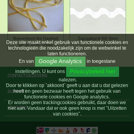
Boerenbont lint Geel/wit
Zigzagband Wit 9mm
Deze site maakt enkel gebruik van functionele cookies en
geruit 5mm breed
technologieën die noodzakelijk zijn om de webwinkel te
laten functioneren.
Google Analytics
En
van
in toegestane
Privacybeleid hier
instellingen.
U kunt ons
CONTACTGEGEVENS
nalezen.
Door te klikken op `akkoord` geeft u aan dat u dat gelezen
heeft en geen bezwaar heeft tegen het gebruik van
SUPPORT
functionele cookies en Google analytics.
Er worden geen trackingcookies gebruikt, daar doen we
VOLG ONS
niet aan. Vandaar dat er ook geen knop is met "Uitzetten
van cookies".