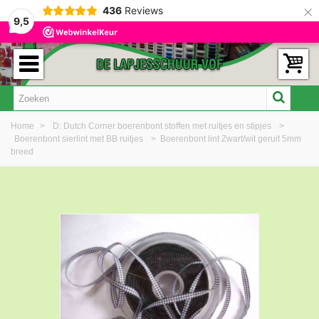
×
436
Reviews
9,5
Home
>
D: Dutch Corner boerenbont stoffen met ruitjes en stipjes
>
Boerenbont sierlint met BB ruitjes
>
Boerenbont lint Zwart/wit geruit 5mm
breed