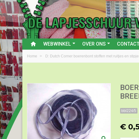
WEBWINKEL
OVER ONS
CONTAC
Home
>
D: Dutch Corner boerenbont stoffen met ruitjes en stipje
BOER
BREE
bbl224/5
€ 0,