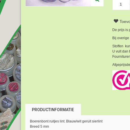
Toevo
De prijs is
Bij overige
Stoffen kun
U vult dan 
Fournituren
Afgeprijsde
PRODUCTINFORMATIE
Boerenbont ruitjes lint. Blauw/wit geruit sierlint
Breed 5 mm