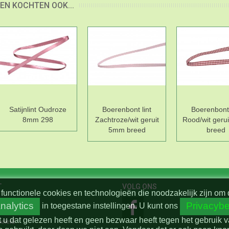
EN KOCHTEN OOK...
Satijnlint Oudroze
Boerenbont lint
Boerenbont 
8mm 298
Zachtroze/wit geruit
Rood/wit geru
5mm breed
breed
T
VOLG ONS
functionele cookies en technologieën die noodzakelijk zijn om 
nalytics
Privacybe
in toegestane instellingen.
U kunt ons
t u dat gelezen heeft en geen bezwaar heeft tegen het gebruik 
beleid