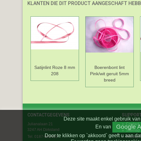
KLANTEN DIE DIT PRODUCT AANGESCHAFT HEBB
Satijnlint Roze 8 mm
Boerenbont lint
208
Pink/wit geruit 5mm
breed
CONTACTGEGEVENS
SUPPOR
Deze site maakt enkel gebruik van 
Julianalaan 21
»
Contact
Google A
En
van
3247 AH Dirksland
»
Sitemap
Door te klikken op `akkoord` geeft u aan da
Tel. 0187-602410
»
Privacy 