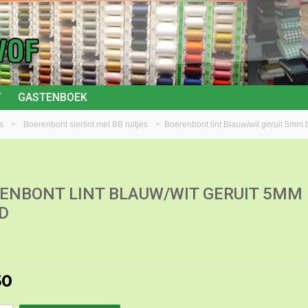
T
GASTENBOEK
s
>
Boerenbont sierlint met BB ruitjes
>
Boerenbont lint Blauw/wit geruit 5mm 
ENBONT LINT BLAUW/WIT GERUIT 5MM
D
50