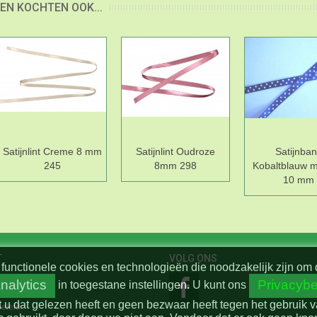
EN KOCHTEN OOK...
Satijnlint Creme 8 mm
Satijnlint Oudroze
Satijnba
245
8mm 298
Kobaltblauw m
10 mm
T
VOLG ONS
functionele cookies en technologieën die noodzakelijk zijn om 
nalytics
Privacybe
in toegestane instellingen.
U kunt ons
t u dat gelezen heeft en geen bezwaar heeft tegen het gebruik 
beleid