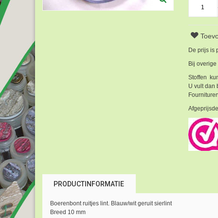
Toevo
De prijs is
Bij overige
Stoffen kun
U vult dan 
Fournituren
Afgeprijsde
PRODUCTINFORMATIE
Boerenbont ruitjes lint. Blauw/wit geruit sierlint
Breed 10 mm