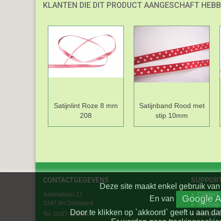
KLANTEN DIE DIT PRODUCT AANGESCHAFT HEBB
Satijnlint Roze 8 mm
Satijnband Rood met
208
stip 10mm
CONTACTGEGEVENS
SUPPOR
Deze site maakt enkel gebruik van 
Julianalaan 21
»
Contact
Google A
En
van
3247 AH Dirksland
»
Sitemap
Door te klikken op `akkoord` geeft u aan da
Tel. 0187-602410
»
Privacy 