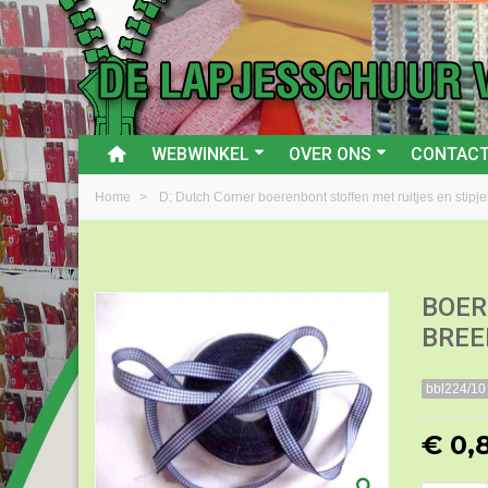
WEBWINKEL
OVER ONS
CONTAC
Home
>
D: Dutch Corner boerenbont stoffen met ruitjes en stipje
BOER
BREE
bbl224/10
€ 0,