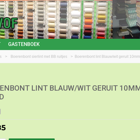
T
GASTENBOEK
s
>
Boerenbont sierlint met BB ruitjes
>
Boerenbont lint Blauw/wit geruit 10m
ENBONT LINT BLAUW/WIT GERUIT 10M
D
85