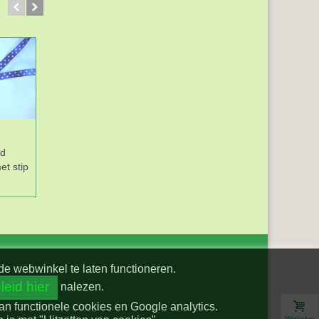
nd
Boerenbont lint
Dapper katoen
et stip
Bordeaux/wit geruit
Kabouter Grote print
10mm breed
Grijs
de webwinkel te laten functioneren.
leid hier
nalezen.
van functionele cookies en Google analytics.
Winkelwa