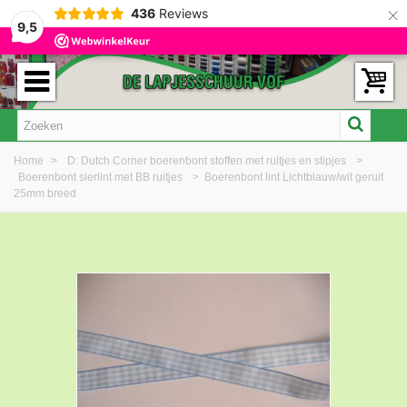
×
436
Reviews
9,5
Home
>
D: Dutch Corner boerenbont stoffen met ruitjes en stipjes
>
Boerenbont sierlint met BB ruitjes
>
Boerenbont lint Lichtblauw/wit geruit
25mm breed