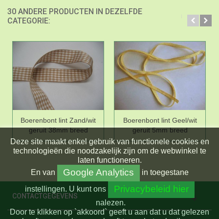
30 ANDERE PRODUCTEN IN DEZELFDE
CATEGORIE:
Boerenbont lint Zand/wit
Boerenbont lint Geel/wit
geruit 38mm breed
geruit 5mm breed
Deze site maakt enkel gebruik van functionele cookies en
technologieën die noodzakelijk zijn om de webwinkel te
laten functioneren.
Google Analytics
En
van
in toegestane
Privacybeleid hier
instellingen.
U kunt ons
CONTACTGEGEVENS
nalezen.
Door te klikken op `akkoord` geeft u aan dat u dat gelezen