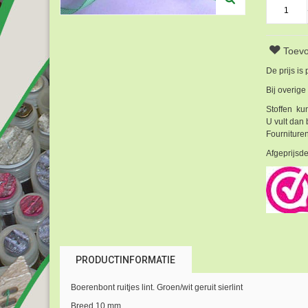
Toevo
De prijs is
Bij overige
Stoffen kun
U vult dan 
Fournituren
Afgeprijsde
PRODUCTINFORMATIE
Boerenbont ruitjes lint. Groen/wit geruit sierlint
Breed 10 mm