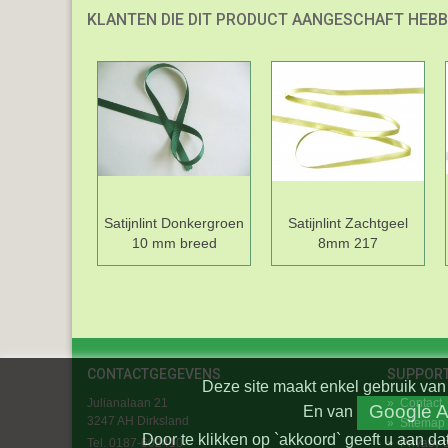
KLANTEN DIE DIT PRODUCT AANGESCHAFT HEBB
Satijnlint Donkergroen
Satijnlint Zachtgeel
10 mm breed
8mm 217
CONTACTGEGEVENS
SUPPOR
Deze site maakt enkel gebruik van 
Julianalaan 21
»
Contact
Google A
En
van
3247 AH Dirksland
»
Sitemap
Door te klikken op `akkoord` geeft u aan da
Tel. 0187-602410
»
Privacy 