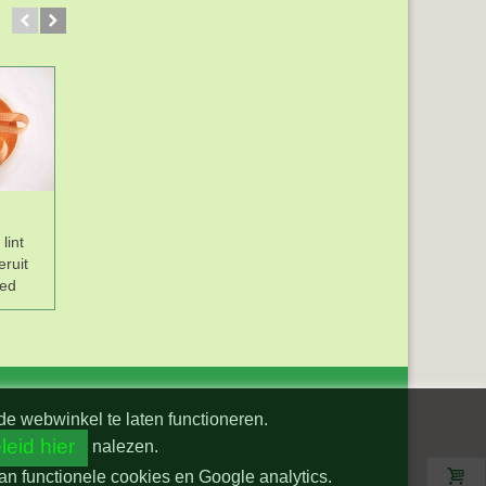
lint
Boerenbont lint
Boerenbont lint
eruit
Zand/wit geruit 15mm
Groen/wit geruit
ed
breed
15mm breed
de webwinkel te laten functioneren.
leid hier
nalezen.
van functionele cookies en Google analytics.