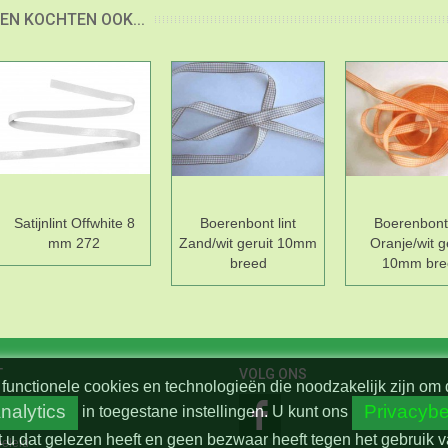
EN KOCHTEN OOK...
Satijnlint Offwhite 8
Boerenbont lint
Boerenbont 
mm 272
Zand/wit geruit 10mm
Oranje/wit g
breed
10mm bre
T
VOLG ONS
functionele cookies en technologieën die noodzakelijk zijn om 
nalytics
Privacybe
in toegestane instellingen.
U kunt ons
t u dat gelezen heeft en geen bezwaar heeft tegen het gebruik 
beleid