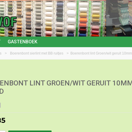
T
GASTENBOEK
s
>
Boerenbont sierlint met BB ruitjes
>
Boerenbont lint Groen/wit geruit 10m
ENBONT LINT GROEN/WIT GERUIT 10M
D
85