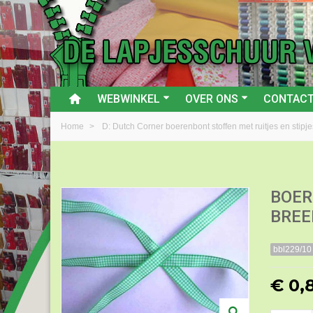
WEBWINKEL
OVER ONS
CONTAC
Home
>
D: Dutch Corner boerenbont stoffen met ruitjes en stipje
BOER
BREE
bbl229/10
€ 0,