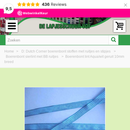
×
436
Reviews
9,5
Home
>
D: Dutch Corner boerenbont stoffen met ruitjes en stipjes
>
Boerenbont sierlint met BB ruitjes
>
Boerenbont lint Aqua/wit geruit 10mm
breed