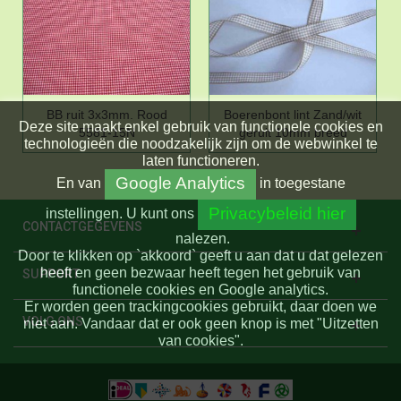
BB ruit 3x3mm. Rood
Boerenbont lint Zand/wit
Deze site maakt enkel gebruik van functionele cookies en
5581-15N
geruit 10mm breed
technologieën die noodzakelijk zijn om de webwinkel te
laten functioneren.
Google Analytics
En
van
in toegestane
Privacybeleid hier
instellingen.
U kunt ons
CONTACTGEGEVENS
nalezen.
Door te klikken op `akkoord` geeft u aan dat u dat gelezen
heeft en geen bezwaar heeft tegen het gebruik van
SUPPORT
functionele cookies en Google analytics.
Er worden geen trackingcookies gebruikt, daar doen we
VOLG ONS
niet aan. Vandaar dat er ook geen knop is met "Uitzetten
van cookies".