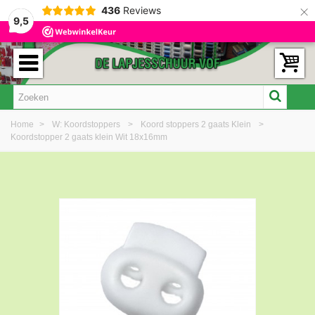
×
436
Reviews
9,5
Home
>
W: Koordstoppers
>
Koord stoppers 2 gaats Klein
>
Koordstopper 2 gaats klein Wit 18x16mm