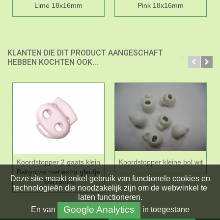
Lime 18x16mm
Pink 18x16mm
KLANTEN DIE DIT PRODUCT AANGESCHAFT
HEBBEN KOCHTEN OOK...
Koordstopper 2 gaats klein
Koordstopper kleine bol wit
Babyroze met extra gleufje
Deze site maakt enkel gebruik van functionele cookies en
18x16mm
technologieën die noodzakelijk zijn om de webwinkel te
laten functioneren.
Google Analytics
En
van
in toegestane