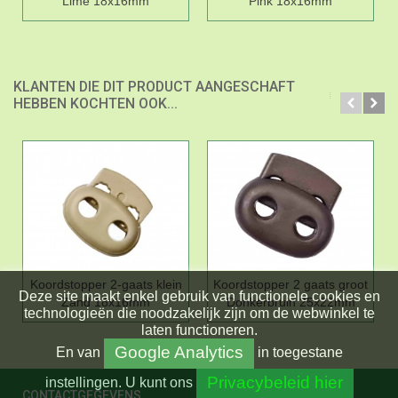
Lime 18x16mm
Pink 18x16mm
KLANTEN DIE DIT PRODUCT AANGESCHAFT
HEBBEN KOCHTEN OOK...
Koordstopper 2-gaats klein
Koordstopper 2 gaats groot
Deze site maakt enkel gebruik van functionele cookies en
Zand 18x16mm
Donkerbruin 25x22mm
technologieën die noodzakelijk zijn om de webwinkel te
laten functioneren.
Google Analytics
En
van
in toegestane
Privacybeleid hier
instellingen.
U kunt ons
CONTACTGEGEVENS