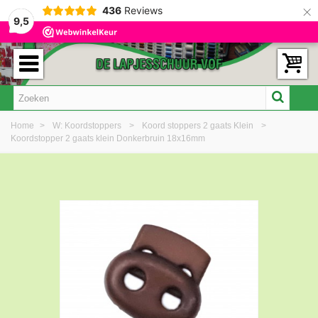
×
436
Reviews
9,5
Home
>
W: Koordstoppers
>
Koord stoppers 2 gaats Klein
>
Koordstopper 2 gaats klein Donkerbruin 18x16mm