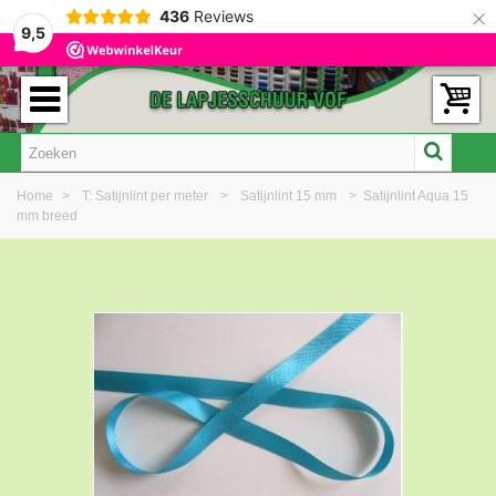
×
436
Reviews
9,5
Home
>
T: Satijnlint per meter
>
Satijnlint 15 mm
>
Satijnlint Aqua 15
mm breed