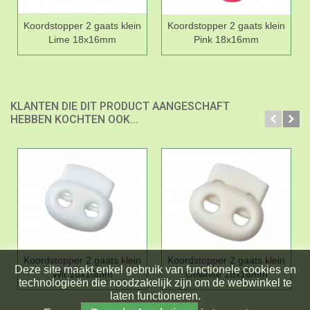
Koordstopper 2 gaats klein
Koordstopper 2 gaats klein
Lime 18x16mm
Pink 18x16mm
KLANTEN DIE DIT PRODUCT AANGESCHAFT
HEBBEN KOCHTEN OOK...
Koordstopper 2 gaats klein
Koordstopper 2 gaats klein
Deze site maakt enkel gebruik van functionele cookies en
Wit 18x16mm
Offwhite 18x16mm
technologieën die noodzakelijk zijn om de webwinkel te
laten functioneren.