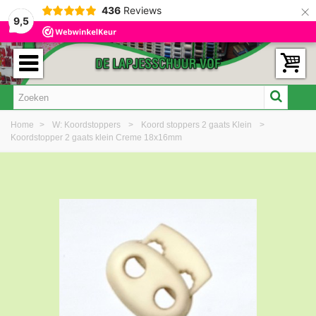
×
436
Reviews
9,5
Home
>
W: Koordstoppers
>
Koord stoppers 2 gaats Klein
>
Koordstopper 2 gaats klein Creme 18x16mm