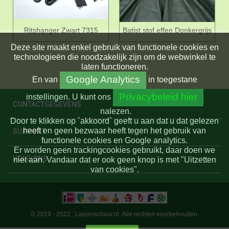
Ritshanger Zwart 7315
Batist stof effen Donkergrijs
Deze site maakt enkel gebruik van functionele cookies en
technologieën die noodzakelijk zijn om de webwinkel te
laten functioneren.
Google Analytics
En
van
in toegestane
Privacybeleid hier
instellingen.
U kunt ons
CONTACTGEGEVENS
nalezen.
Door te klikken op `akkoord` geeft u aan dat u dat gelezen
heeft en geen bezwaar heeft tegen het gebruik van
SUPPORT
functionele cookies en Google analytics.
Er worden geen trackingcookies gebruikt, daar doen we
VOLG ONS
niet aan. Vandaar dat er ook geen knop is met "Uitzetten
van cookies".
© 2019 - 2022 . Lapjesschuur.nl. Alle rechten voorbehouden.