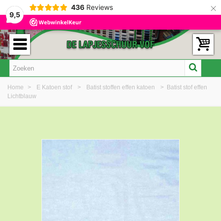
×
436
Reviews
9,5
Home
>
E Katoen stof
>
Batist stoffen effen katoen
>
Batist stof effen
Lichtblauw