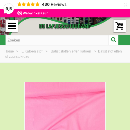
×
436
Reviews
9,5
Home
>
E Katoen stof
>
Batist stoffen effen katoen
>
Batist stof effen
fel zuurstokroze