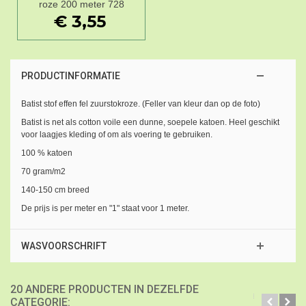
roze 200 meter 728
€ 3,55
PRODUCTINFORMATIE
Batist stof effen fel zuurstokroze. (Feller van kleur dan op de foto)
Batist is net als cotton voile een dunne, soepele katoen. Heel geschikt
voor laagjes kleding of om als voering te gebruiken.
100 % katoen
70 gram/m2
140-150 cm breed
De prijs is per meter en "1" staat voor 1 meter.
WASVOORSCHRIFT
20 ANDERE PRODUCTEN IN DEZELFDE
CATEGORIE: