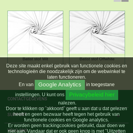
Batist stof Wit
Batist stof Offwhite
Deze site maakt enkel gebruik van functionele cookies en
technologieën die noodzakelijk zijn om de webwinkel te
laten functioneren.
Google Analytics
En
van
in toegestane
Privacybeleid hier
instellingen.
U kunt ons
CONTACTGEGEVENS
nalezen.
Door te klikken op `akkoord` geeft u aan dat u dat gelezen
heeft en geen bezwaar heeft tegen het gebruik van
SUPPORT
functionele cookies en Google analytics.
Er worden geen trackingcookies gebruikt, daar doen we
VOLG ONS
niet aan. Vandaar dat er ook geen knop is met "Uitzetten