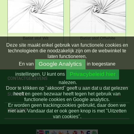
Batist stof Wit
Batist stof Offwhite
Deze site maakt enkel gebruik van functionele cookies en
technologieën die noodzakelijk zijn om de webwinkel te
laten functioneren.
Google Analytics
En
van
in toegestane
Privacybeleid hier
instellingen.
U kunt ons
CONTACTGEGEVENS
nalezen.
Door te klikken op `akkoord` geeft u aan dat u dat gelezen
heeft en geen bezwaar heeft tegen het gebruik van
SUPPORT
functionele cookies en Google analytics.
Er worden geen trackingcookies gebruikt, daar doen we
VOLG ONS
niet aan. Vandaar dat er ook geen knop is met "Uitzetten
van cookies".