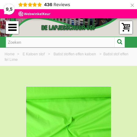
×
436
Reviews
9,5
Home
>
E Katoen stof
>
Batist stoffen effen katoen
>
Batist stof effen
fel Lime