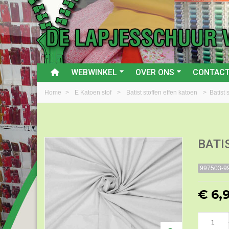
WEBWINKEL
OVER ONS
CONTAC
Home
>
E Katoen stof
>
Batist stoffen effen katoen
>
Batist 
BATI
997503-9
€ 6,