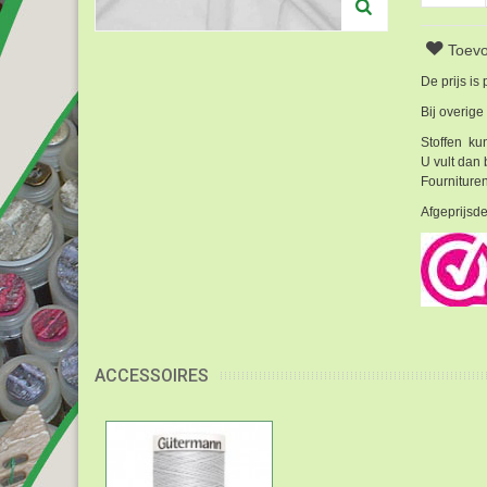
Toevo
De prijs is
Bij overige
Stoffen kun
U vult dan 
Fournituren
Afgeprijsde
ACCESSOIRES