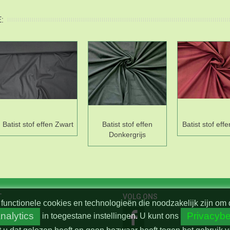
:
Batist stof effen Zwart
Batist stof effen
Batist stof eff
Donkergrijs
T
VOLG ONS
functionele cookies en technologieën die noodzakelijk zijn om 
nalytics
Privacybe
in toegestane instellingen.
U kunt ons