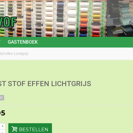
T
GASTENBOEK
stof effen Lichtgrijs
ST STOF EFFEN LICHTGRIJS
92
95
+
BESTELLEN
-