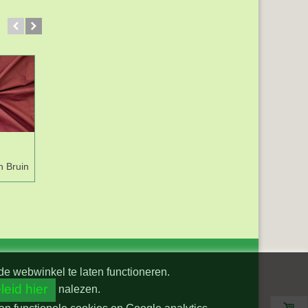
en Bruin
Batist stof effen
Batist stof effen
Donkerblauw
Koraal rood
de webwinkel te laten functioneren.
leid hier
nalezen.