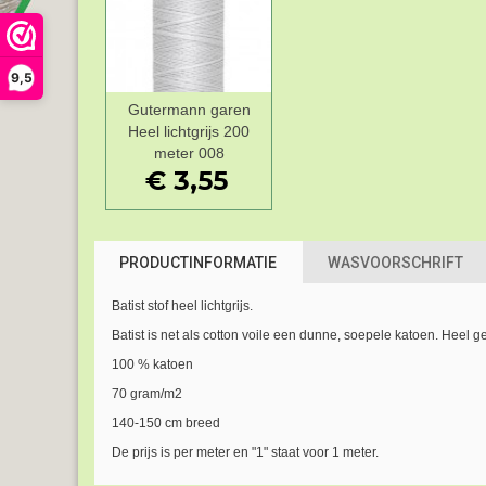
9,5
Gutermann garen
Add to Wishlist
Heel lichtgrijs 200
meter 008
€ 3,55
PRODUCTINFORMATIE
WASVOORSCHRIFT
Batist stof heel lichtgrijs.
Batist is net als cotton voile een dunne, soepele katoen. Heel g
100 % katoen
70 gram/m2
140-150 cm breed
De prijs is per meter en "1" staat voor 1 meter.