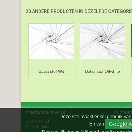
20 ANDERE PRODUCTEN IN DEZELFDE CATEGORIE
Batist stof Wit
Batist stof Offwhite
CONTACTGEGEVENS
SUPPOR
Deze site maakt enkel gebruik van 
Julianalaan 21
»
Contact
Google A
En
van
3247 AH Dirksland
»
Sitemap