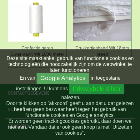
Confectie garen
Drukkertjesband Wit 18mm
Gutermann Wit 1000 meter
breed
Deze site maakt enkel gebruik van functionele cookies en
800
technologieën die noodzakelijk zijn om de webwinkel te
laten functioneren.
Google Analytics
En
van
in toegestane
Privacybeleid hier
instellingen.
U kunt ons
CONTACTGEGEVENS
nalezen.
Door te klikken op `akkoord` geeft u aan dat u dat gelezen
heeft en geen bezwaar heeft tegen het gebruik van
SUPPORT
functionele cookies en Google analytics.
Er worden geen trackingcookies gebruikt, daar doen we
VOLG ONS
niet aan. Vandaar dat er ook geen knop is met "Uitzetten
van cookies".