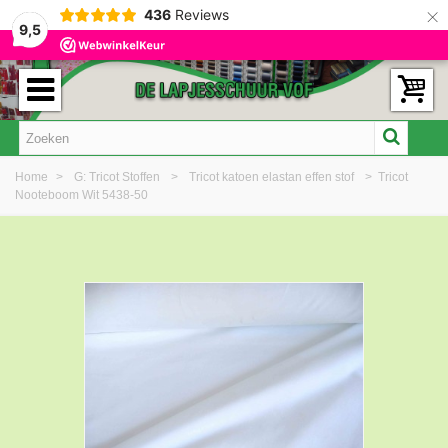
×
436
Reviews
9,5
Home
>
G: Tricot Stoffen
>
Tricot katoen elastan effen stof
>
Tricot
Nooteboom Wit 5438-50