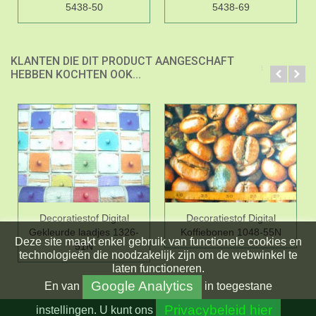
5438-50
5438-69
KLANTEN DIE DIT PRODUCT AANGESCHAFT
HEBBEN KOCHTEN OOK...
Decoratiestof Digital
Decoratiestof Digital
Gekleurde laadjes 1326-
Koffiebonen 1048-55N
Deze site maakt enkel gebruik van functionele cookies en
51N
technologieën die noodzakelijk zijn om de webwinkel te
laten functioneren.
Google Analytics
En
van
in toegestane
Privacybeleid hier
instellingen.
U kunt ons