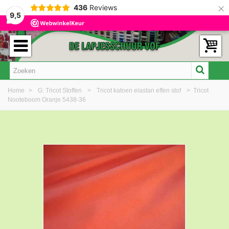
×
436
Reviews
9,5
Home
>
G: Tricot Stoffen
>
Tricot katoen elastan effen stof
>
Tricot
Nooteboom Oranje 5438-36