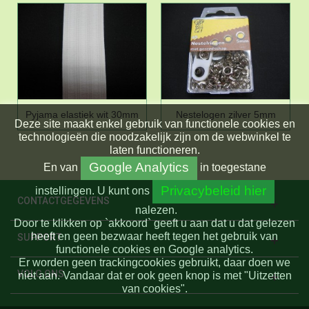
Pyjama elastiek wit 30mm
Nestelogen zilver 5mm
Deze site maakt enkel gebruik van functionele cookies en
technologieën die noodzakelijk zijn om de webwinkel te
laten functioneren.
Google Analytics
En
van
in toegestane
Privacybeleid hier
instellingen.
U kunt ons
CONTACTGEGEVENS
nalezen.
Door te klikken op `akkoord` geeft u aan dat u dat gelezen
heeft en geen bezwaar heeft tegen het gebruik van
SUPPORT
functionele cookies en Google analytics.
Er worden geen trackingcookies gebruikt, daar doen we
VOLG ONS
niet aan. Vandaar dat er ook geen knop is met "Uitzetten
van cookies".