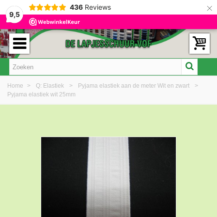
×
436
Reviews
9,5
Home
>
Q: Elastiek
>
Pyjama elastiek aan de meter Wit en zwart
>
Pyjama elastiek wit 25mm