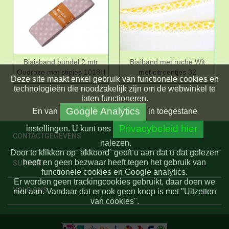
Biaisband bundel 2 mtr
Biaiband met ruche Wit
Oudroze met stipjes 1018H
met citroentjes 32
Deze site maakt enkel gebruik van functionele cookies en
technologieën die noodzakelijk zijn om de webwinkel te
laten functioneren.
Google Analytics
En
van
in toegestane
Privacybeleid hier
instellingen.
U kunt ons
CONTACTGEGEVENS
nalezen.
Door te klikken op `akkoord` geeft u aan dat u dat gelezen
heeft en geen bezwaar heeft tegen het gebruik van
SUPPORT
functionele cookies en Google analytics.
Er worden geen trackingcookies gebruikt, daar doen we
VOLG ONS
niet aan. Vandaar dat er ook geen knop is met "Uitzetten
van cookies".