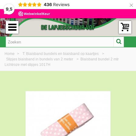
×
436
Reviews
9,5
Home
>
T: Biaisband bundels en biaisband op kaartjes
>
Stipjes biaisband in bundels van 2 meter
>
Biaisband bundel 2 mtr
Lichtroze met stipjes 1017H