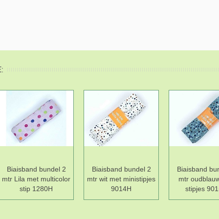
:
Biaisband bundel 2
Biaisband bundel 2
Biaisband bu
mtr Lila met multicolor
mtr wit met ministipjes
mtr oudblau
stip 1280H
9014H
stipjes 90