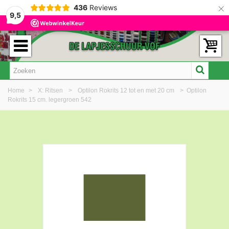
×
436
Reviews
9,5
Home
>
X: Ritsen
>
Optilon Rokrits 12 tot en met 20 cm
>
Optilon
Rokrits 15 cm. legergroen 542