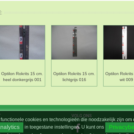
:
Optilon Rokrits 15 cm.
Optilon Rokrits 15 cm.
Optilon Rokrits
heel donkergrijs 001
lichtgrijs 016
wit 009
T
VOLG ONS
functionele cookies en technologieën die noodzakelijk zijn om 
nalytics
Privacybe
in toegestane instellingen.
U kunt ons