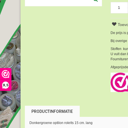
Toevo
De prijs is
Bij overige
Stoffen kun
U vult dan 
Fournituren
Afgeprijsde
9,5
PRODUCTINFORMATIE
Donkergroene optilon rokrits 15 cm. lang