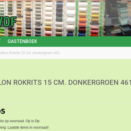
T
GASTENBOEK
ptilon Rokrits 15 cm. donkergroen 461
LON ROKRITS 15 CM. DONKERGROEN 46
05
ks op voorraad. Op is Op.
ng: Laatste items in voorraad!