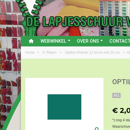
WEBWINKEL
OVER ONS
CONTAC
Home
>
X: Ritsen
>
Optilon Rokrits 12 tot en met 20 cm
>
O
OPTI
461
€ 2,
*) nog
4
stu
Waarschuwi