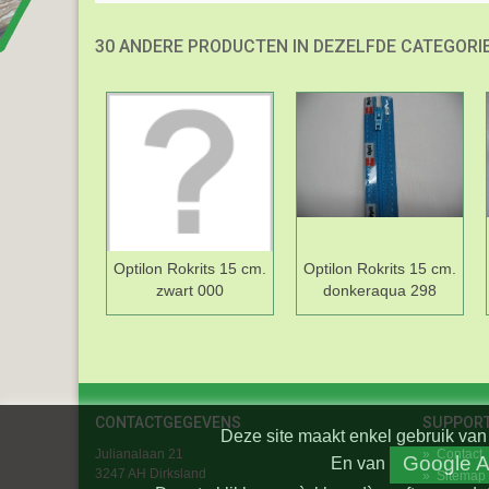
30 ANDERE PRODUCTEN IN DEZELFDE CATEGORIE
Optilon Rokrits 15 cm.
Optilon Rokrits 15 cm.
zwart 000
donkeraqua 298
CONTACTGEGEVENS
SUPPOR
Deze site maakt enkel gebruik van 
Julianalaan 21
»
Contact
Google A
En
van
3247 AH Dirksland
»
Sitemap