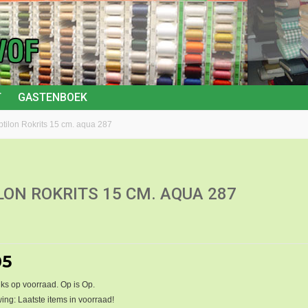
T
GASTENBOEK
ptilon Rokrits 15 cm. aqua 287
LON ROKRITS 15 CM. AQUA 287
05
ks op voorraad. Op is Op.
ng: Laatste items in voorraad!