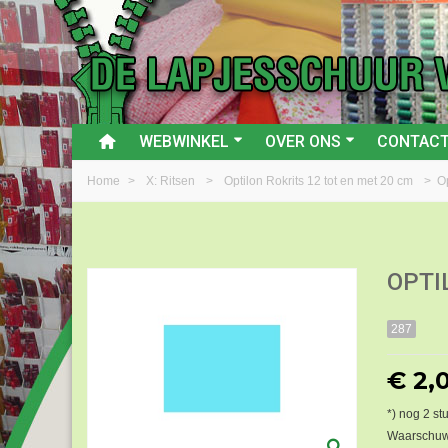
WEBWINKEL
OVER ONS
CONTAC
Home
>
X: Ritsen
>
Optilon Rokrits 12 tot en met 20 cm
>
O
OPTI
287
€ 2,
*) nog
2
stu
Waarschuwi