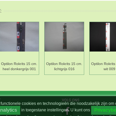
:
Optilon Rokrits 15 cm.
Optilon Rokrits 15 cm.
Optilon Rokrits
heel donkergrijs 001
lichtgrijs 016
wit 009
T
VOLG ONS
functionele cookies en technologieën die noodzakelijk zijn om 
nalytics
Privacybe
in toegestane instellingen.
U kunt ons