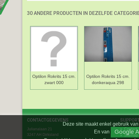
30 ANDERE PRODUCTEN IN DEZELFDE CATEGORIE
Optilon Rokrits 15 cm.
Optilon Rokrits 15 cm.
zwart 000
donkeraqua 298
CONTACTGEGEVENS
SUPPOR
Deze site maakt enkel gebruik van 
Julianalaan 21
»
Contact
Google A
En
van
3247 AH Dirksland
»
Sitemap