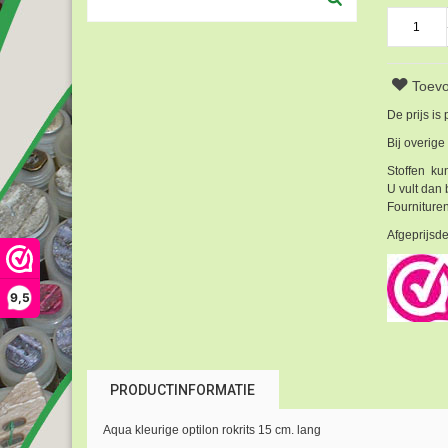
Toevo
De prijs is
Bij overige
Stoffen kun
U vult dan 
Fournituren
Afgeprijsde
9,5
PRODUCTINFORMATIE
Aqua kleurige optilon rokrits 15 cm. lang