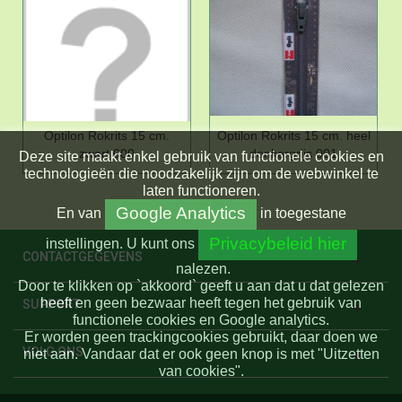
Optilon Rokrits 15 cm.
Optilon Rokrits 15 cm. heel
zwart 000
donkergrijs 001
Deze site maakt enkel gebruik van functionele cookies en
technologieën die noodzakelijk zijn om de webwinkel te
laten functioneren.
Google Analytics
En
van
in toegestane
Privacybeleid hier
instellingen.
U kunt ons
CONTACTGEGEVENS
nalezen.
Door te klikken op `akkoord` geeft u aan dat u dat gelezen
heeft en geen bezwaar heeft tegen het gebruik van
SUPPORT
functionele cookies en Google analytics.
Er worden geen trackingcookies gebruikt, daar doen we
VOLG ONS
niet aan. Vandaar dat er ook geen knop is met "Uitzetten
van cookies".