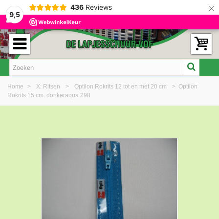
×
436
Reviews
9,5
Home
>
X: Ritsen
>
Optilon Rokrits 12 tot en met 20 cm
>
Optilon
Rokrits 15 cm. donkeraqua 298