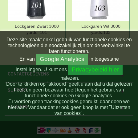
Lockgaren Zwart 3000
Lockgaren Wit 3000
yards. 101
yards.103
Deze site maakt enkel gebruik van functionele cookies en
technologieën die noodzakelijk zijn om de webwinkel te
laten functioneren.
Google Analytics
En
van
in toegestane
Privacybeleid hier
instellingen.
U kunt ons
CONTACTGEGEVENS
nalezen.
Door te klikken op `akkoord` geeft u aan dat u dat gelezen
heeft en geen bezwaar heeft tegen het gebruik van
SUPPORT
functionele cookies en Google analytics.
Er worden geen trackingcookies gebruikt, daar doen we
VOLG ONS
niet aan. Vandaar dat er ook geen knop is met "Uitzetten
van cookies".