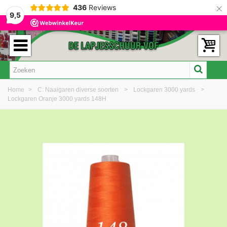
×
436
Reviews
9,5
Home
>
C: Naaigaren diverse soorten
>
Lockgaren 3000 yards
>
Lockgaren Oranje 3000 yards 148H