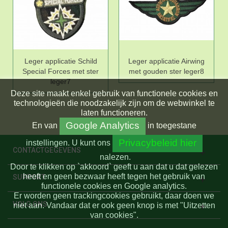
Leger applicatie Schild
Leger applicatie Airwing
Special Forces met ster
met gouden ster leger8
leger7
Deze site maakt enkel gebruik van functionele cookies en
technologieën die noodzakelijk zijn om de webwinkel te
laten functioneren.
Google Analytics
En
van
in toegestane
Privacybeleid hier
instellingen.
U kunt ons
CONTACTGEGEVENS
nalezen.
Door te klikken op `akkoord` geeft u aan dat u dat gelezen
heeft en geen bezwaar heeft tegen het gebruik van
SUPPORT
functionele cookies en Google analytics.
Er worden geen trackingcookies gebruikt, daar doen we
VOLG ONS
niet aan. Vandaar dat er ook geen knop is met "Uitzetten
van cookies".