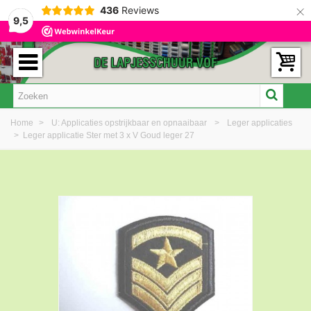
×
436
Reviews
9,5
Home
>
U: Applicaties opstrijkbaar en opnaaibaar
>
Leger applicaties
>
Leger applicatie Ster met 3 x V Goud leger 27