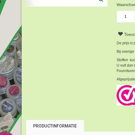
Waarschuwi
Toevo
De prijs is
Bij overige
Stoffen kun
U vult dan 
Fournituren
Afgeprijsde
PRODUCTINFORMATIE