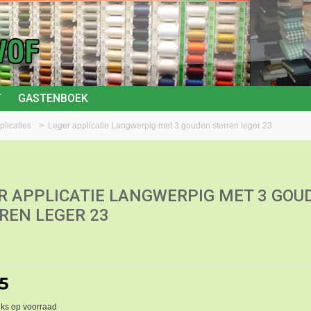
T
GASTENBOEK
plicaties
>
Leger applicatie Langwerpig met 3 gouden sterren leger 23
R APPLICATIE LANGWERPIG MET 3 GOU
REN LEGER 23
5
ks op voorraad