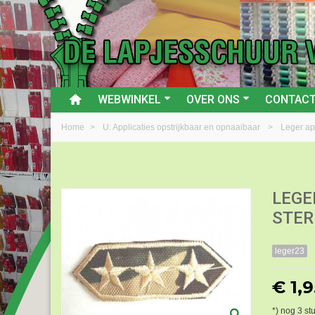
WEBWINKEL
OVER ONS
CONTAC
Home
>
U: Applicaties opstrijkbaar en opnaaibaar
>
Leger ap
LEGE
STER
leger23
€ 1,9
*) nog
3
stu