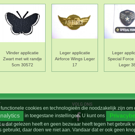
Vlinder applicatie
Leger applicatie
Leger applic
Zwart met wit randje
Airforce Wings Leger
Special Force
5cm 30572
17
Leger 3
T
VOLG ONS
functionele cookies en technologieën die noodzakelijk zijn om 
nalytics
Privacybe
in toegestane instellingen.
U kunt ons
t u dat gelezen heeft en geen bezwaar heeft tegen het gebruik 
beleid
 gebruikt, daar doen we niet aan. Vandaar dat er ook geen knop 