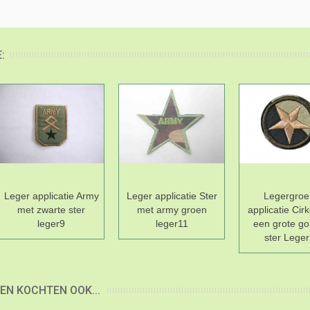
:
Leger applicatie Army
Leger applicatie Ster
Legergro
met zwarte ster
met army groen
applicatie Cir
leger9
leger11
een grote g
ster Lege
EN KOCHTEN OOK...