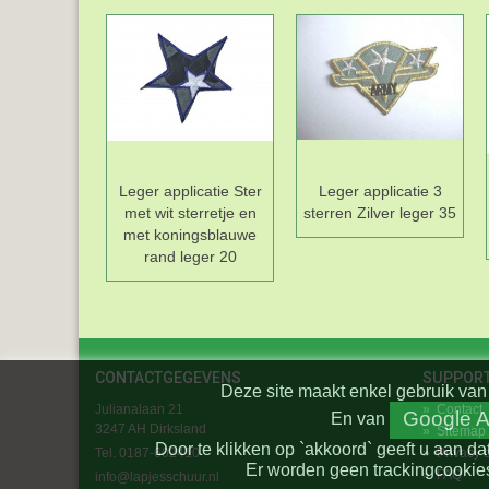
Leger applicatie Ster
Leger applicatie 3
met wit sterretje en
sterren Zilver leger 35
met koningsblauwe
rand leger 20
CONTACTGEGEVENS
SUPPOR
Deze site maakt enkel gebruik van 
Julianalaan 21
»
Contact
Google A
En
van
3247 AH Dirksland
»
Sitemap
Door te klikken op `akkoord` geeft u aan da
Tel. 0187-602410
»
Privacy 
Er worden geen trackingcookies
»
FAQ
info@lapjesschuur.nl