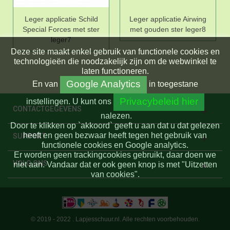
Leger applicatie Schild
Leger applicatie Airwing
Special Forces met ster
met gouden ster leger8
leger7
Deze site maakt enkel gebruik van functionele cookies en
technologieën die noodzakelijk zijn om de webwinkel te
laten functioneren.
Google Analytics
En
van
in toegestane
Privacybeleid hier
instellingen.
U kunt ons
CONTACTGEGEVENS
nalezen.
Door te klikken op `akkoord` geeft u aan dat u dat gelezen
heeft en geen bezwaar heeft tegen het gebruik van
SUPPORT
functionele cookies en Google analytics.
Er worden geen trackingcookies gebruikt, daar doen we
VOLG ONS
niet aan. Vandaar dat er ook geen knop is met "Uitzetten
van cookies".
© 2019 - 2022 . Lapjesschuur.nl. Alle rechten voorbehouden.