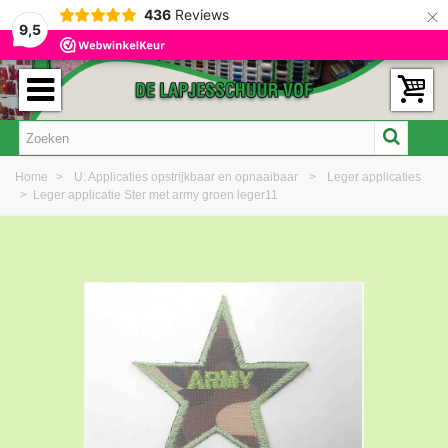
×
436
Reviews
9,5
Home
>
U: Applicaties opstrijkbaar en opnaaibaar
>
Leger applicaties
>
Leger applicatie Ster met army groen leger11