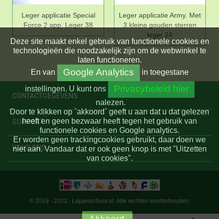
Leger applicatie Special
Leger applicatie Army. Met
Force 2 app. Leger 38
3 kleine gouden sterren
leger 24
Deze site maakt enkel gebruik van functionele cookies en
technologieën die noodzakelijk zijn om de webwinkel te
laten functioneren.
Google Analytics
En
van
in toegestane
Privacybeleid hier
instellingen.
U kunt ons
CONTACTGEGEVENS
nalezen.
Door te klikken op `akkoord` geeft u aan dat u dat gelezen
heeft en geen bezwaar heeft tegen het gebruik van
SUPPORT
functionele cookies en Google analytics.
Er worden geen trackingcookies gebruikt, daar doen we
VOLG ONS
niet aan. Vandaar dat er ook geen knop is met "Uitzetten
van cookies".
© 2019 - 2022 . Lapjesschuur.nl. Alle rechten voorbehouden.
Akkoord