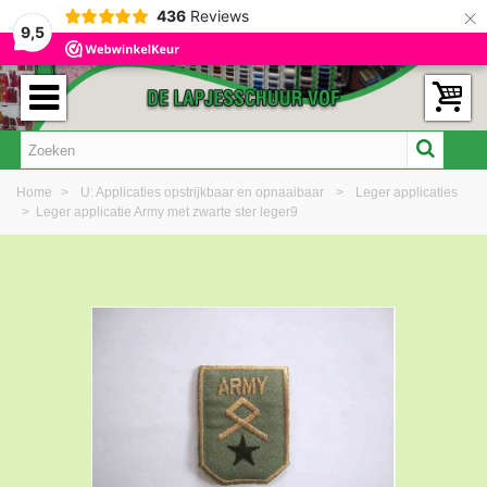
×
436
Reviews
9,5
Home
>
U: Applicaties opstrijkbaar en opnaaibaar
>
Leger applicaties
>
Leger applicatie Army met zwarte ster leger9