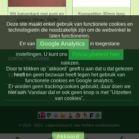
Wit katoenkant met punt en
Kopspelden 30mm lang
gaatjes 15mm. 942K
Deze site maakt enkel gebruik van functionele cookies en
technologieën die noodzakelijk zijn om de webwinkel te
laten functioneren.
Google Analytics
En
van
in toegestane
Privacybeleid hier
instellingen.
U kunt ons
CONTACTGEGEVENS
nalezen.
Door te klikken op `akkoord` geeft u aan dat u dat gelezen
heeft en geen bezwaar heeft tegen het gebruik van
SUPPORT
functionele cookies en Google analytics.
Er worden geen trackingcookies gebruikt, daar doen we
VOLG ONS
niet aan. Vandaar dat er ook geen knop is met "Uitzetten
van cookies".
© 2019 - 2022 . Lapjesschuur.nl. Alle rechten voorbehouden.
Akkoord