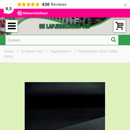
×
436
Reviews
9,5
Home
>
E Katoen stof
>
Keperkatoen
>
Keperkatoen Zwart 2888-
069N