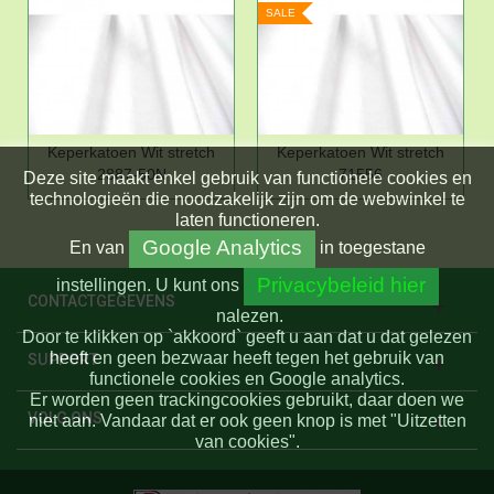
SALE
Keperkatoen Wit stretch
Keperkatoen Wit stretch
2887-50N
71556
Deze site maakt enkel gebruik van functionele cookies en
technologieën die noodzakelijk zijn om de webwinkel te
laten functioneren.
Google Analytics
En
van
in toegestane
Privacybeleid hier
instellingen.
U kunt ons
CONTACTGEGEVENS
nalezen.
Door te klikken op `akkoord` geeft u aan dat u dat gelezen
heeft en geen bezwaar heeft tegen het gebruik van
SUPPORT
functionele cookies en Google analytics.
Er worden geen trackingcookies gebruikt, daar doen we
VOLG ONS
niet aan. Vandaar dat er ook geen knop is met "Uitzetten
van cookies".