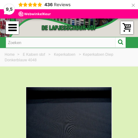
×
436
Reviews
9,5
Home
>
E Katoen stof
>
Keperkatoen
>
Keperkatoen Diep
Donkerblauw 4048