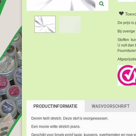
Toevo
De prijs is
Bij overige
Stoffen kun
U vult dan 
Fournituren
Afgeprijsde
PRODUCTINFORMATIE
WASVOORSCHRIFT
Denim twill stretch. Deze stof is voorgewassen.
Een mooie witte stretch jeans.
Geschikt voor broek en/of jasje, kussens, overhemden en nog v