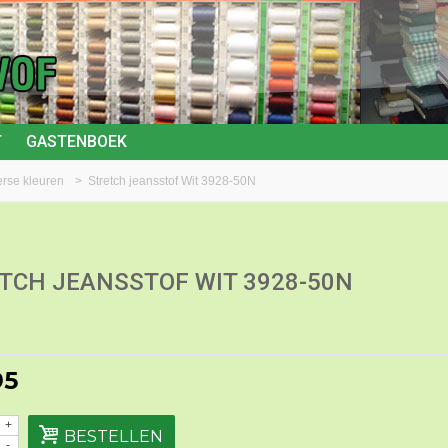
T
GASTENBOEK
verse kleuren
>
Stretch jeansstof Wit 3928-50N
TCH JEANSSTOF WIT 3928-50N
95
+
BESTELLEN
-