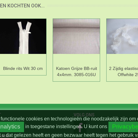
EN KOCHTEN OOK...
Blinde rits Wit 30 cm
Katoen Grijze BB-ruit
2 Zijdig elasti
4x4mm. 3085-016U
Offwhite 
T
VOLG ONS
functionele cookies en technologieën die noodzakelijk zijn om 
nalytics
Privacybe
in toegestane instellingen.
U kunt ons
t u dat gelezen heeft en geen bezwaar heeft tegen het gebruik 
beleid