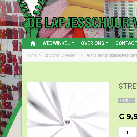
WEBWINKEL
OVER ONS
CONTAC
Home
>
B: Stoffen Diversen.
>
Jeans stretch spijkerstof in di
STRE
3928-50
€ 9,