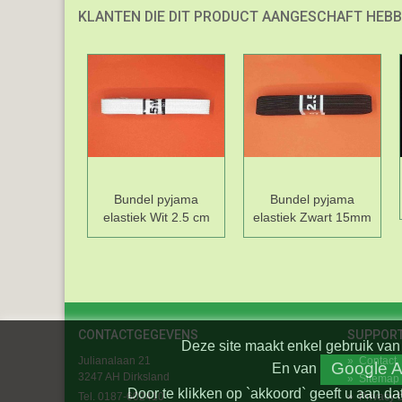
KLANTEN DIE DIT PRODUCT AANGESCHAFT HEBB
Bundel pyjama
Bundel pyjama
elastiek Wit 2.5 cm
elastiek Zwart 15mm
CONTACTGEGEVENS
SUPPOR
Deze site maakt enkel gebruik van 
Julianalaan 21
»
Contact
Google A
En
van
3247 AH Dirksland
»
Sitemap
Door te klikken op `akkoord` geeft u aan da
Tel. 0187-602410
»
Privacy 