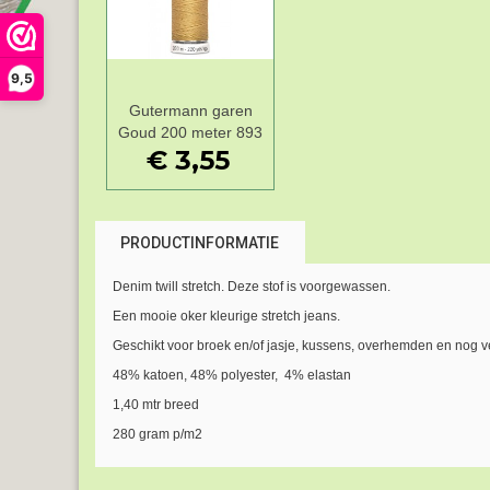
9,5
Gutermann garen
Add to Wishlist
Goud 200 meter 893
€ 3,55
PRODUCTINFORMATIE
Denim twill stretch. Deze stof is voorgewassen.
Een mooie oker kleurige stretch jeans.
Geschikt voor broek en/of jasje, kussens, overhemden en nog v
48% katoen, 48% polyester, 4% elastan
1,40 mtr breed
280 gram p/m2