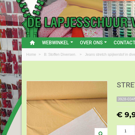
WEBWINKEL
OVER ONS
CONTAC
Home
>
B: Stoffen Diversen.
>
Jeans stretch spijkerstof in di
STRE
3928-034
€ 9,