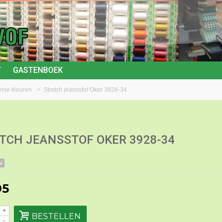
T
GASTENBOEK
verse kleuren
>
Stretch jeansstof Oker 3928-34
TCH JEANSSTOF OKER 3928-34
N
95
+
BESTELLEN
-