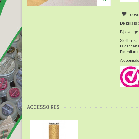
Toevo
De prijs is
Bij overige
Stoffen kun
U vult dan 
Fournituren
Afgeprijsde
ACCESSOIRES