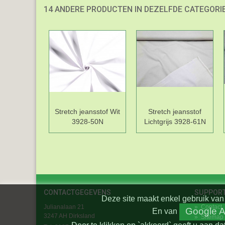
14 ANDERE PRODUCTEN IN DEZELFDE CATEGORIE
Stretch jeansstof Wit
Stretch jeansstof
3928-50N
Lichtgrijs 3928-61N
CONTACTGEGEVENS
SUPPOR
Deze site maakt enkel gebruik van 
Julianalaan 21
»
Contact
Google A
En
van
3247 AH Dirksland
»
Sitemap