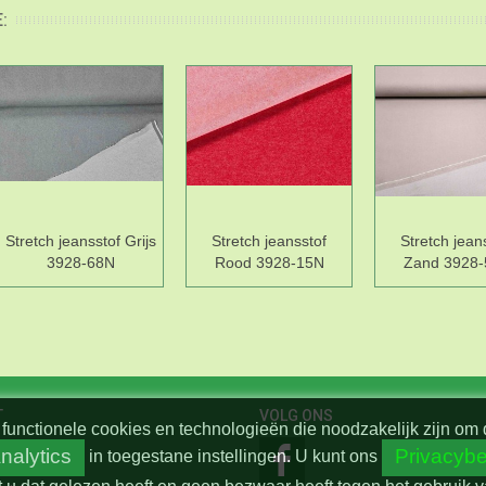
:
Stretch jeansstof Grijs
Stretch jeansstof
Stretch jean
3928-68N
Rood 3928-15N
Zand 3928
T
VOLG ONS
functionele cookies en technologieën die noodzakelijk zijn om 
nalytics
Privacybe
in toegestane instellingen.
U kunt ons