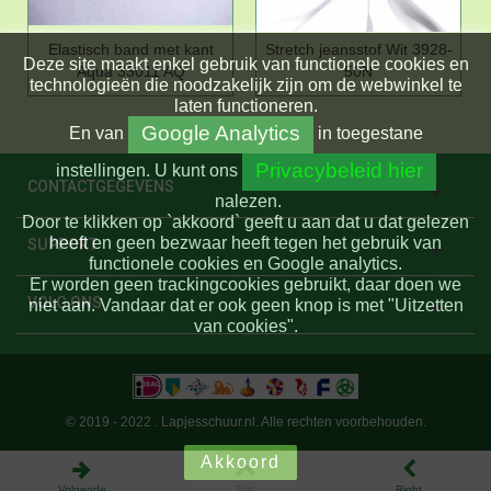
Elastisch band met kant
Stretch jeansstof Wit 3928-
Deze site maakt enkel gebruik van functionele cookies en
Aqua 33011 AQ
50N
technologieën die noodzakelijk zijn om de webwinkel te
laten functioneren.
Google Analytics
En
van
in toegestane
Privacybeleid hier
instellingen.
U kunt ons
CONTACTGEGEVENS
nalezen.
Door te klikken op `akkoord` geeft u aan dat u dat gelezen
heeft en geen bezwaar heeft tegen het gebruik van
SUPPORT
functionele cookies en Google analytics.
Er worden geen trackingcookies gebruikt, daar doen we
VOLG ONS
niet aan. Vandaar dat er ook geen knop is met "Uitzetten
van cookies".
© 2019 - 2022 . Lapjesschuur.nl. Alle rechten voorbehouden.
Akkoord
Volgende
Top
Right