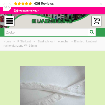
×
436
Reviews
9,5
Home
>
R Sierkant
>
Elastisch kant met ruche
>
Elastisch kant met
ruche glanzend Wit 15mm