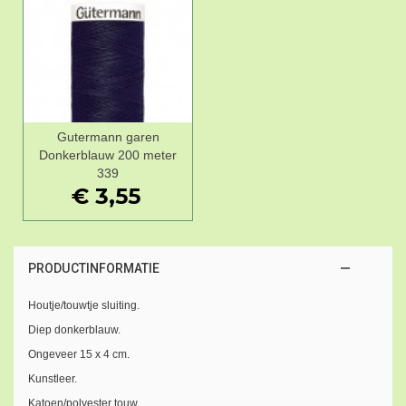
Gutermann garen
Donkerblauw 200 meter
339
€ 3,55
PRODUCTINFORMATIE
Houtje/touwtje sluiting.
Diep donkerblauw.
Ongeveer 15 x 4 cm.
Kunstleer.
Katoen/polyester touw.