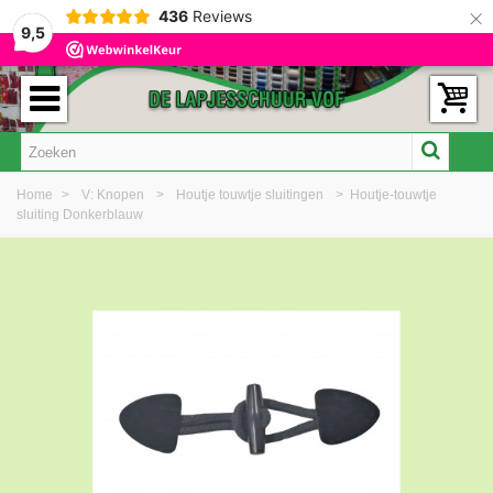
×
436
Reviews
9,5
Home
>
V: Knopen
>
Houtje touwtje sluitingen
>
Houtje-touwtje
sluiting Donkerblauw