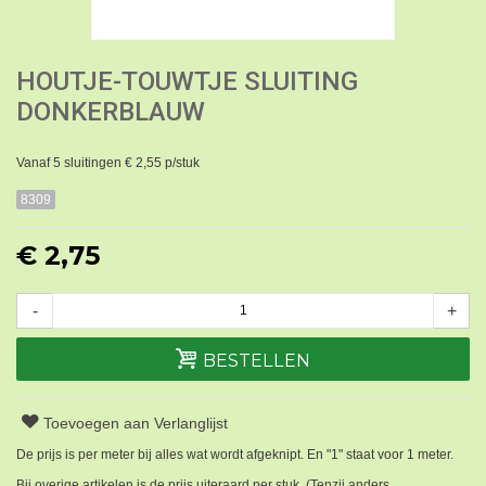
HOUTJE-TOUWTJE SLUITING
DONKERBLAUW
Vanaf 5 sluitingen € 2,55 p/stuk
8309
€ 2,75
-
+
BESTELLEN
Toevoegen aan Verlanglijst
De prijs is per meter bij alles wat wordt afgeknipt. En "1" staat voor 1 meter.
Bij overige artikelen is de prijs uiteraard per stuk. (Tenzij anders