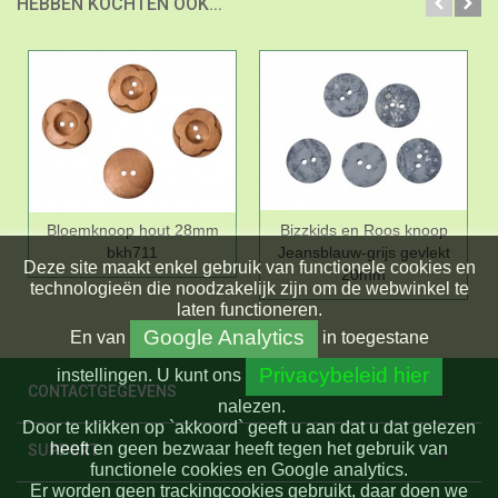
HEBBEN KOCHTEN OOK...
Bloemknoop hout 28mm
Bizzkids en Roos knoop
bkh711
Jeansblauw-grijs gevlekt
Deze site maakt enkel gebruik van functionele cookies en
20mm
technologieën die noodzakelijk zijn om de webwinkel te
laten functioneren.
Google Analytics
En
van
in toegestane
Privacybeleid hier
instellingen.
U kunt ons
CONTACTGEGEVENS
nalezen.
Door te klikken op `akkoord` geeft u aan dat u dat gelezen
heeft en geen bezwaar heeft tegen het gebruik van
SUPPORT
functionele cookies en Google analytics.
Er worden geen trackingcookies gebruikt, daar doen we