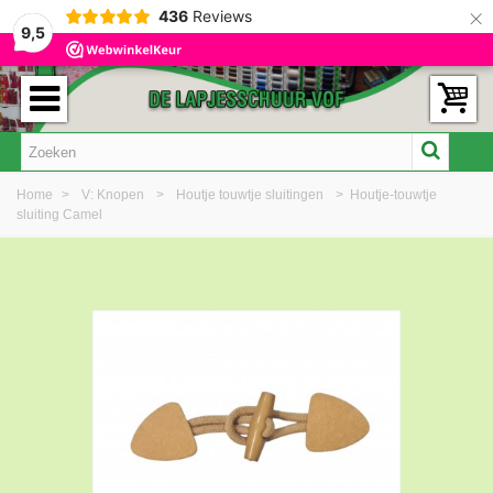
×
436
Reviews
9,5
Home
>
V: Knopen
>
Houtje touwtje sluitingen
>
Houtje-touwtje
sluiting Camel