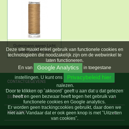
Gutermann garen Licht
Deze site maakt enkel gebruik van functionele cookies en
camel 200mtr 591
technologieën die noodzakelijk zijn om de webwinkel te
laten functioneren.
Google Analytics
En
van
in toegestane
Privacybeleid hier
instellingen.
U kunt ons
CONTACTGEGEVENS
nalezen.
Door te klikken op `akkoord` geeft u aan dat u dat gelezen
heeft en geen bezwaar heeft tegen het gebruik van
SUPPORT
functionele cookies en Google analytics.
Er worden geen trackingcookies gebruikt, daar doen we
VOLG ONS
niet aan. Vandaar dat er ook geen knop is met "Uitzetten
van cookies".