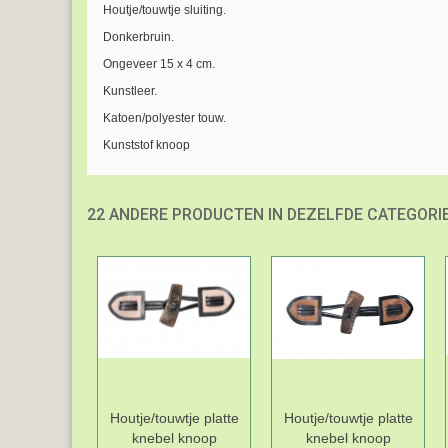
Houtje/touwtje sluiting.
Donkerbruin.
Ongeveer 15 x 4 cm.
Kunstleer.
Katoen/polyester touw.
Kunststof knoop
22 ANDERE PRODUCTEN IN DEZELFDE CATEGORIE
Houtje/touwtje platte
Houtje/touwtje platte
knebel knoop
knebel knoop