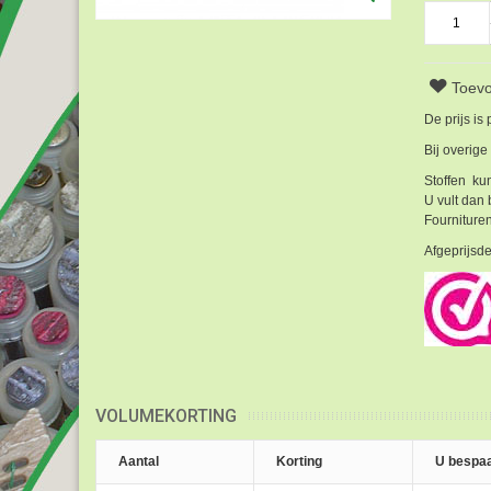
Toevo
De prijs is
Bij overige
Stoffen kun
U vult dan 
Fournituren
Afgeprijsde
VOLUMEKORTING
Aantal
Korting
U bespaa