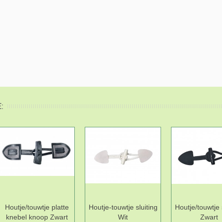
:
Houtje/touwtje platte
Houtje-touwtje sluiting
Houtje/touwtje 
knebel knoop Zwart
Wit
Zwart