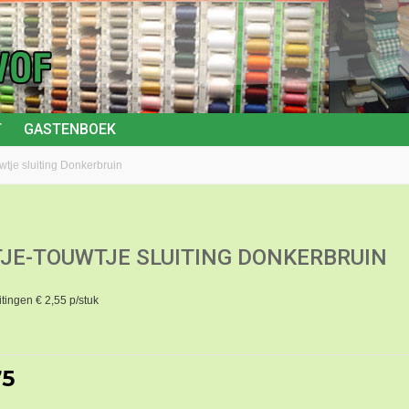
T
GASTENBOEK
wtje sluiting Donkerbruin
JE-TOUWTJE SLUITING DONKERBRUIN
itingen € 2,55 p/stuk
75