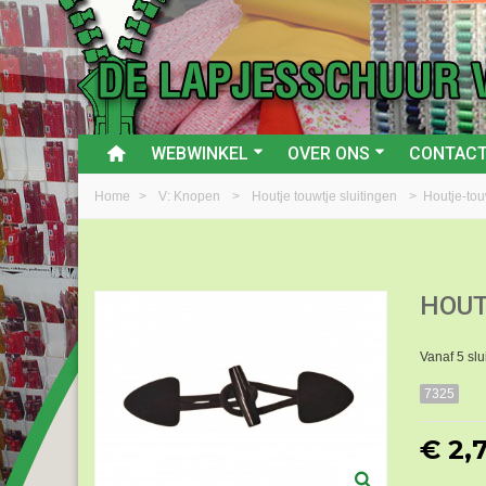
WEBWINKEL
OVER ONS
CONTAC
Home
>
V: Knopen
>
Houtje touwtje sluitingen
>
Houtje-tou
HOUT
Vanaf 5 slu
7325
€ 2,