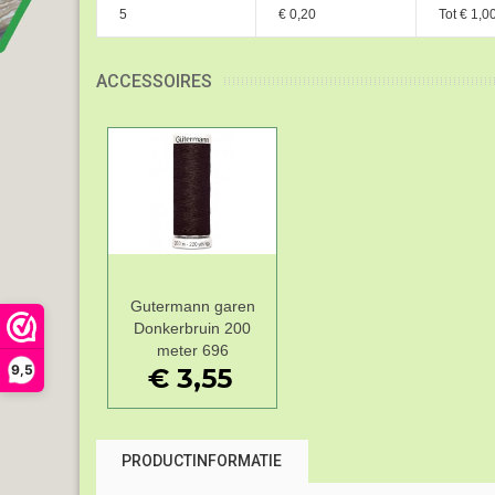
5
€ 0,20
Tot
€ 1,0
ACCESSOIRES
Gutermann garen
Add to Wishlist
Donkerbruin 200
meter 696
9,5
€ 3,55
PRODUCTINFORMATIE