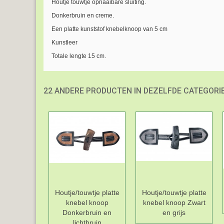
Houtje touwtje opnaaibare sluiting.
Donkerbruin en creme.
Een platte kunststof knebelknoop van 5 cm
Kunstleer
Totale lengte 15 cm.
22 ANDERE PRODUCTEN IN DEZELFDE CATEGORIE
Houtje/touwtje platte
Houtje/touwtje platte
knebel knoop
knebel knoop Zwart
Donkerbruin en
en grijs
lichtbruin