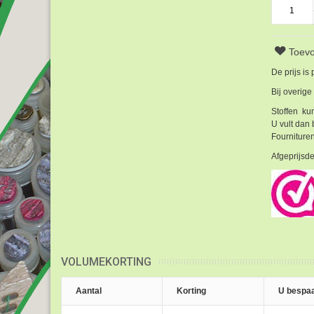
Toevo
De prijs is
Bij overige
Stoffen kun
U vult dan 
Fournituren
Afgeprijsde
VOLUMEKORTING
Aantal
Korting
U bespaa