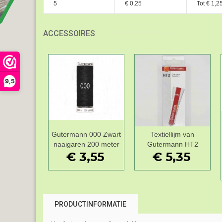
5
€ 0,25
Tot
€ 1,2
ACCESSOIRES
9,5
Gutermann 000 Zwart
Textiellijm van
Add to Wishlist
Add to Wishlist
naaigaren 200 meter
Gutermann HT2
€ 3,55
€ 5,35
PRODUCTINFORMATIE