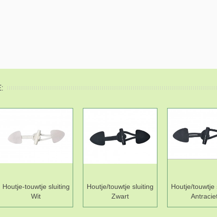
:
Houtje-touwtje sluiting
Houtje/touwtje sluiting
Houtje/touwtje 
Wit
Zwart
Antracie