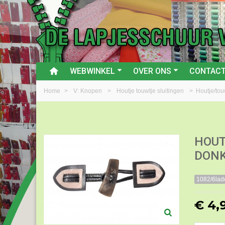
WEBWINKEL
OVER ONS
CONTAC
Home
>
V: Knopen
>
Houtje touwtje sluitingen
>
Houtje/tou
HOUT
DONK
1082/6lad
€ 4,