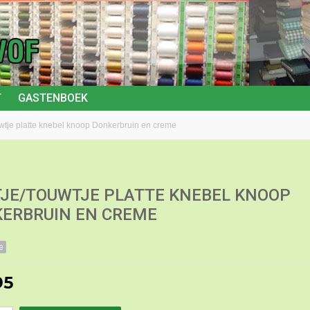
T
GASTENBOEK
wtje platte knebel knoop Donkerbruin en creme
JE/TOUWTJE PLATTE KNEBEL KNOOP
ERBRUIN EN CREME
e
95