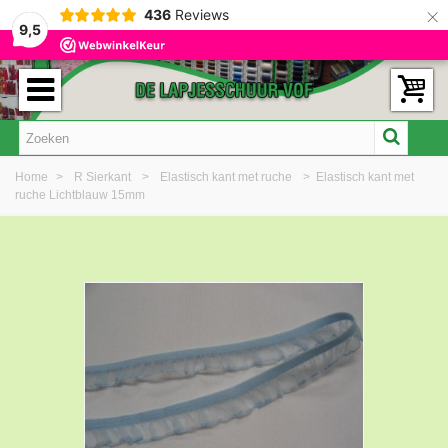
×
436
Reviews
9,5
Home
>
R Sierkant
>
Elastisch kant met ruche
>
Elastisch kant met
ruche Lichtblauw 15mm