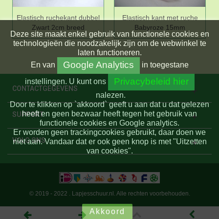
Elastisch ruchekant dubbel
Elastisch kant met ruche
Zwart 2cm breed
Babyroze 15mm
Deze site maakt enkel gebruik van functionele cookies en
technologieën die noodzakelijk zijn om de webwinkel te
laten functioneren.
Google Analytics
En
van
in toegestane
Privacybeleid hier
instellingen.
U kunt ons
CONTACTGEGEVENS
nalezen.
Door te klikken op `akkoord` geeft u aan dat u dat gelezen
heeft en geen bezwaar heeft tegen het gebruik van
SUPPORT
functionele cookies en Google analytics.
Er worden geen trackingcookies gebruikt, daar doen we
VOLG ONS
niet aan. Vandaar dat er ook geen knop is met "Uitzetten
van cookies".
© 2019 - 2022 . Lapjesschuur.nl. Alle rechten voorbehouden.
Akkoord