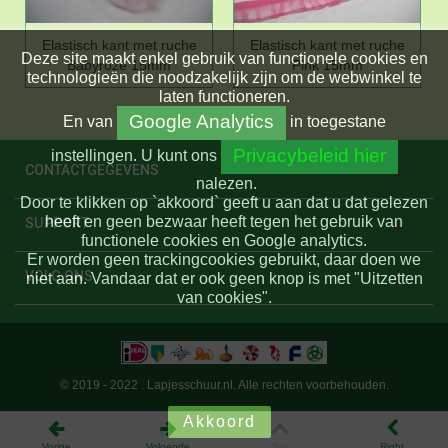
Elastisch kant met ruche
Elastisch kant met ruche
Deze site maakt enkel gebruik van functionele cookies en
Babyroze 15mm
Pink 15mm
technologieën die noodzakelijk zijn om de webwinkel te
laten functioneren.
Google Analytics
En
van
in toegestane
Privacybeleid hier
instellingen.
U kunt ons
CONTACTGEGEVENS
nalezen.
Door te klikken op `akkoord` geeft u aan dat u dat gelezen
heeft en geen bezwaar heeft tegen het gebruik van
SUPPORT
functionele cookies en Google analytics.
Er worden geen trackingcookies gebruikt, daar doen we
VOLG ONS
niet aan. Vandaar dat er ook geen knop is met "Uitzetten
van cookies".
© 2019 - 2022 . Lapjesschuur.nl. Alle rechten voorbehouden.
Akkoord
Vorige
Volgende
Top
Right