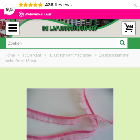
×
436
Reviews
9,5
Home
>
R Sierkant
>
Elastisch kant met ruche
>
Elastisch kant met
ruche Roze 15mm