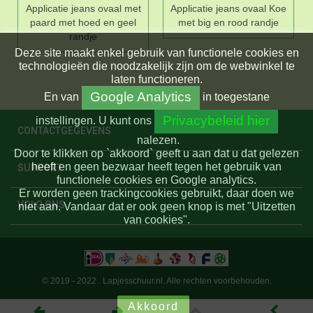
Applicatie jeans ovaal met
Applicatie jeans ovaal Koe
paard met hoed en geel
met big en rood randje
randje
Deze site maakt enkel gebruik van functionele cookies en
technologieën die noodzakelijk zijn om de webwinkel te
laten functioneren.
Google Analytics
En
van
in toegestane
Privacybeleid hier
instellingen.
U kunt ons
CONTACTGEGEVENS
nalezen.
Door te klikken op `akkoord` geeft u aan dat u dat gelezen
heeft en geen bezwaar heeft tegen het gebruik van
SUPPORT
functionele cookies en Google analytics.
Er worden geen trackingcookies gebruikt, daar doen we
VOLG ONS
niet aan. Vandaar dat er ook geen knop is met "Uitzetten
van cookies".
© 2019 - 2022 . Lapjesschuur.nl. Alle rechten voorbehouden.
Akkoord