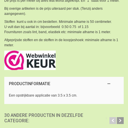
De prijs is per meter bij alles wat wordt afgeknipt. En "1" staat voor 1 meter.
Bij overige artikelen is de prijs uiteraard per stuk. (Tenzij anders
aangegeven).
Stoffen kunt u ook in cm bestellen. Minimale afname is 50 centimeter.
U vult dan bij aantal in: bijvoorbeeld 0.50 0.75 of 1.15
Fournituren zoals lint, band, elastiek etc: minimale afname is 1 meter.
Afgeprijsde stoffen en de stoffen in de koopjeshoek: minimale afname is 1
meter.
PRODUCTINFORMATIE
Een opstrijkbare applicatie van 3.5 x 3.5 cm.
30 ANDERE PRODUCTEN IN DEZELFDE
CATEGORIE: