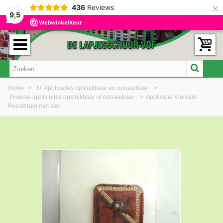
×
436
Reviews
9,5
Home
>
U: Applicaties opstrijkbaar en opnaaibaar
>
Diverse applicaties opstrijkbaar of opnaaibaar
>
Applicatie Vierkant
Roestbruin met ster