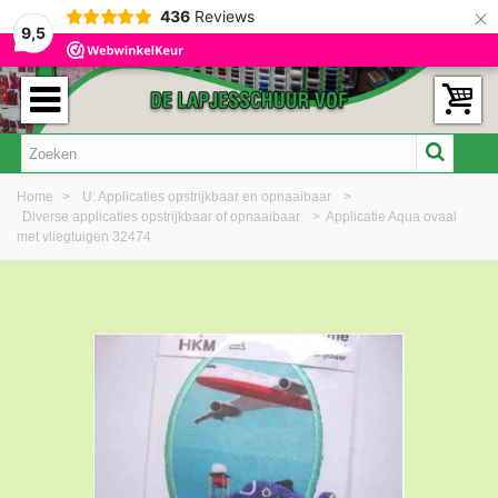
×
436
Reviews
9,5
Home
>
U: Applicaties opstrijkbaar en opnaaibaar
>
Diverse applicaties opstrijkbaar of opnaaibaar
>
Applicatie Aqua ovaal
met vliegtuigen 32474