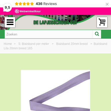
×
436
Reviews
9,5
Home
>
S: Biaisband per meter
>
Biaisband 20mm breed
>
Biaisband
Lila 20mm breed 165