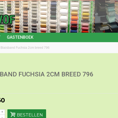
T
GASTENBOEK
Biaisband Fuchsia 2cm breed 796
SBAND FUCHSIA 2CM BREED 796
60
+
BESTELLEN
-