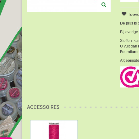
Toevo
De prijs is
Bij overige
Stoffen kun
U vult dan 
Fournituren
Afgeprijsde
ACCESSOIRES