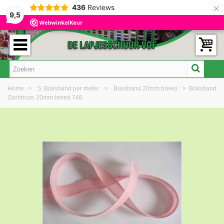
×
436
Reviews
9,5
Home
>
S: Biaisband per meter
>
Biaisband 20mm breed
>
Biaisband
Zachtroze 20mm breed 748