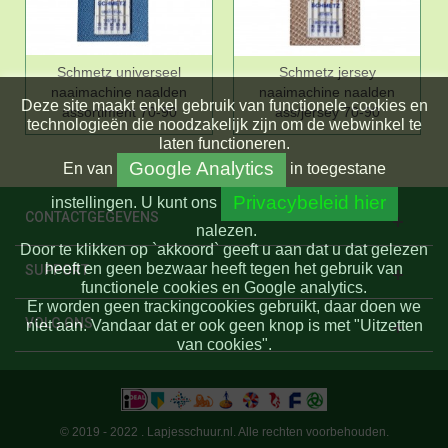
Schmetz universeel
Schmetz jersey
naaimachine naalden
naaimachine naalden
Deze site maakt enkel gebruik van functionele cookies en
assortiment 70-90
ass/jersey 70-90
technologieën die noodzakelijk zijn om de webwinkel te
laten functioneren.
Google Analytics
En
van
in toegestane
Privacybeleid hier
instellingen.
U kunt ons
CONTACTGEGEVENS
nalezen.
Door te klikken op `akkoord` geeft u aan dat u dat gelezen
heeft en geen bezwaar heeft tegen het gebruik van
SUPPORT
functionele cookies en Google analytics.
Er worden geen trackingcookies gebruikt, daar doen we
VOLG ONS
niet aan. Vandaar dat er ook geen knop is met "Uitzetten
van cookies".
© 2019 - 2022 . Lapjesschuur.nl. Alle rechten voorbehouden.